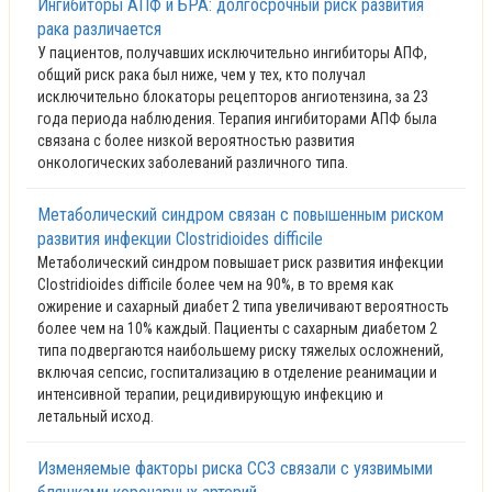
Ингибиторы АПФ и БРА: долгосрочный риск развития
рака различается
У пациентов, получавших исключительно ингибиторы АПФ,
общий риск рака был ниже, чем у тех, кто получал
исключительно блокаторы рецепторов ангиотензина, за 23
года периода наблюдения. Терапия ингибиторами АПФ была
связана с более низкой вероятностью развития
онкологических заболеваний различного типа.
Метаболический синдром связан с повышенным риском
развития инфекции Clostridioides difficile
Метаболический синдром повышает риск развития инфекции
Clostridioides difficile более чем на 90%, в то время как
ожирение и сахарный диабет 2 типа увеличивают вероятность
более чем на 10% каждый. Пациенты с сахарным диабетом 2
типа подвергаются наибольшему риску тяжелых осложнений,
включая сепсис, госпитализацию в отделение реанимации и
интенсивной терапии, рецидивирующую инфекцию и
летальный исход.
Изменяемые факторы риска ССЗ связали с уязвимыми