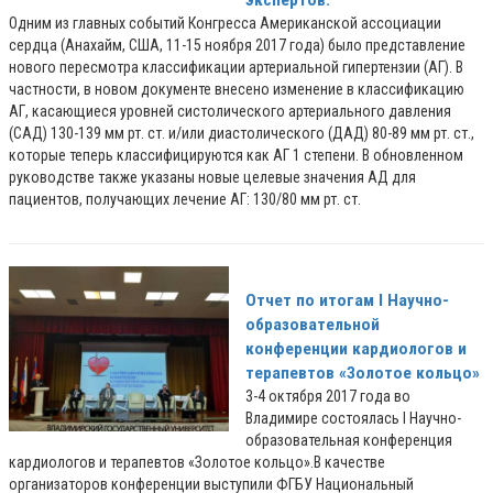
экспертов.
Одним из главных событий Конгресса Американской ассоциации
сердца (Анахайм, США, 11-15 ноября 2017 года) было представление
нового пересмотра классификации артериальной гипертензии (АГ). В
частности, в новом документе внесено изменение в классификацию
АГ, касающиеся уровней систолического артериального давления
(САД) 130-139 мм рт. ст. и/или диастолического (ДАД) 80-89 мм рт. ст.,
которые теперь классифицируются как АГ 1 степени. В обновленном
руководстве также указаны новые целевые значения АД для
пациентов, получающих лечение АГ: 130/80 мм рт. ст.
Отчет по итогам I Научно-
образовательной
конференции кардиологов и
терапевтов «Золотое кольцо»
3-4 октября 2017 года во
Владимире состоялась I Научно-
образовательная конференция
кардиологов и терапевтов «Золотое кольцо».В качестве
организаторов конференции выступили ФГБУ Национальный