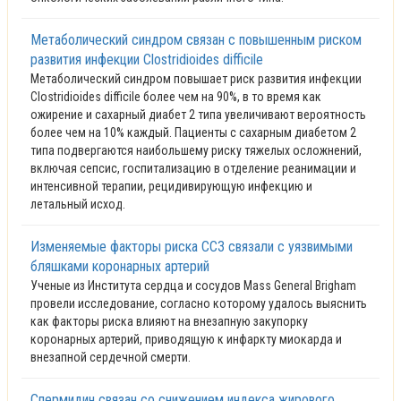
Метаболический синдром связан с повышенным риском
развития инфекции Clostridioides difficile
Метаболический синдром повышает риск развития инфекции
Clostridioides difficile более чем на 90%, в то время как
ожирение и сахарный диабет 2 типа увеличивают вероятность
более чем на 10% каждый. Пациенты с сахарным диабетом 2
типа подвергаются наибольшему риску тяжелых осложнений,
включая сепсис, госпитализацию в отделение реанимации и
интенсивной терапии, рецидивирующую инфекцию и
летальный исход.
Изменяемые факторы риска ССЗ связали с уязвимыми
бляшками коронарных артерий
Ученые из Института сердца и сосудов Mass General Brigham
провели исследование, согласно которому удалось выяснить
как факторы риска влияют на внезапную закупорку
коронарных артерий, приводящую к инфаркту миокарда и
внезапной сердечной смерти.
Спермидин связан со снижением индекса жирового