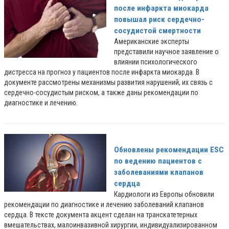
после инфаркта миокарда
повышал риск сердечно-
сосудистой смертности
Американские эксперты
представили научное заявление о
влиянии психологического
дистресса на прогноз у пациентов после инфаркта миокарда. В
документе рассмотрены механизмы развития нарушений, их связь с
сердечно-сосудистым риском, а также даны рекомендации по
диагностике и лечению.
Обновлены рекомендации ESC
по ведению пациентов с
заболеваниями клапанов
сердца
Кардиологи из Европы обновили
рекомендации по диагностике и лечению заболеваний клапанов
сердца. В тексте документа акцент сделан на транскатетерных
вмешательствах, малоинвазивной хирургии, индивидуализированном