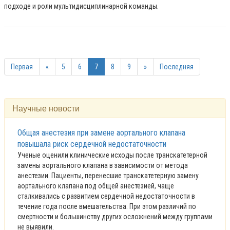
подходе и роли мультидисциплинарной команды.
Первая
«
5
6
7
8
9
»
Последняя
Научные новости
Общая анестезия при замене аортального клапана
повышала риск сердечной недостаточности
Ученые оценили клинические исходы после транскатетерной
замены аортального клапана в зависимости от метода
анестезии. Пациенты, перенесшие транскатетерную замену
аортального клапана под общей анестезией, чаще
сталкивались с развитием сердечной недостаточности в
течение года после вмешательства. При этом различий по
смертности и большинству других осложнений между группами
не выявили.