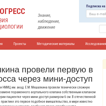
Подписка на
ОГРЕСС
Знание,
ВИЯ
наблюдение,
ДИОЛОГИИ
движение
ия
Проекты
Методические материалы
Исследовани
кина провели первую в
осса через мини-доступ
и НМИЦ им. акад. Е.М. Мешалкина провели технически сложную
 замене пораженного аортального клапана собственным клапаном
ерии пациентке через мини-доступ размером 6 см. В отечественной
практике это первое подобное вмешательство, в мире известно