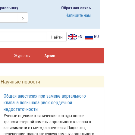
 рассылку
Обратная связь
Напишите нам
EN
RU
я
Журналы
Архив
Научные новости
Общая анестезия при замене аортального
клапана повышала риск сердечной
недостаточности
Ученые оценили клинические исходы после
транскатетерной замены аортального клапана в
зависимости от метода анестезии. Пациенты,
перенесшие транскатетерную замену аортального