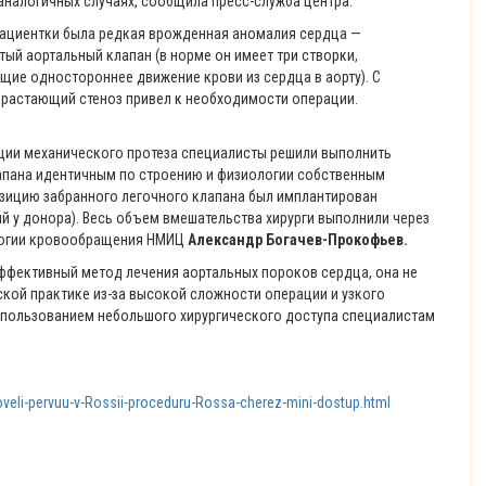
 аналогичных случаях, сообщила пресс-служба центра.
пациентки была редкая врожденная аномалия сердца —
ый аортальный клапан (в норме он имеет три створки,
ие одностороннее движение крови из сердца в аорту). С
растающий стеноз привел к необходимости операции.
ции механического протеза специалисты решили выполнить
апана идентичным по строению и физиологии собственным
позицию забранного легочного клапана был имплантирован
й у донора). Весь объем вмешательства хирурги выполнили через
ологии кровообращения НМИЦ
Александр Богачев-Прокофьев.
эффективный метод лечения аортальных пороков сердца, она не
кой практике из-за высокой сложности операции и узкого
использованием небольшого хирургического доступа специалистам
oveli-pervuu-v-Rossii-proceduru-Rossa-cherez-mini-dostup.html