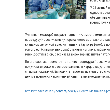
всего о двух
У 21-летней 
одностворчат
обеспечивающ
возрастом на
Учитывая молодой возраст пациентки, вместо импланта
процедуру Росса — замену пораженного аортального кл
клапаном легочной артерии пациента (аутографтом). В 
гомографт (специально обработанный имплант, забранны
мини-доступ в 6 см, рассказал директор института пат
По его словам, несмотря на то, что процедура Росса — 
получила широкого распространения в кардиохирургичес
спектра показаний. Выполнить такое вмешательство с 
центра позволил накопленный опыт таких вмешательств.
https://medvestnik.ru/content/news/V-Centre-Meshalkina-pr