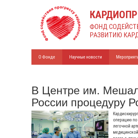
КАРДИОПР
ФОНД СОДЕЙСТ
РАЗВИТИЮ КАР
О Фонде
Научные новости
Мероприят
В Центре им. Мешал
России процедуру Р
Кардиохирург
операцию по
легочной арт
медицинской 