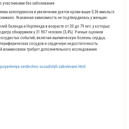
с участниками без заболевания.
иема аллопуринола и увеличении уратов крови выше 0,36 ммоль/л.
 снижало. Указанная зависимость не подтвердилась у женщин.
ей Окленда и Нортленда в возрасте от 20 до 79 лет, у которых
дагру обнаружили у 31 907 человек (3,4%). Ученые оценили
-сосудистых событий, включая ишемическую болезнь сердца,
 периферических сосудов и сердечную недостаточность.
й взаимосвязи требует дополнительного исследования.
-poyavleniya-serdechno-sosudistyh-zabolevanii.html