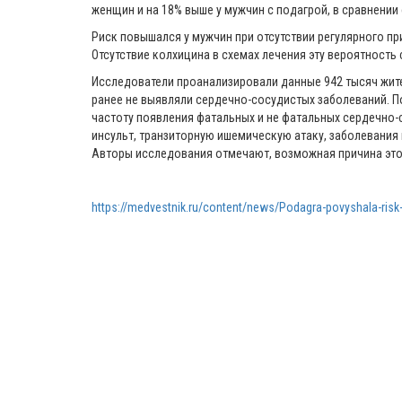
женщин и на 18% выше у мужчин с подагрой, в сравнении 
Риск повышался у мужчин при отсутствии регулярного пр
Отсутствие колхицина в схемах лечения эту вероятность
Исследователи проанализировали данные 942 тысяч жител
ранее не выявляли сердечно-сосудистых заболеваний. По
частоту появления фатальных и не фатальных сердечно
инсульт, транзиторную ишемическую атаку, заболевания
Авторы исследования отмечают, возможная причина это
https://medvestnik.ru/content/news/Podagra-povyshala-risk