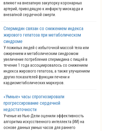
влияют на внезапную закупорку коронарных
артерий, приводящую к инфаркту миокарда и
внезапной сердечной смерти.
Спермидин связан со снижением индекса
жирового гепатоза при метаболическом
синдроме
У пожилых людей с избыточной массой тела или
ожирением и метаболическим синдромом
увеличение потребления спермидина с пищей в
течение 1 года ассоциировалось со снижением
индекса жирового гепатоза, а также улучшением
других показателей функции печени и
кардиометаболических маркеров.
«Умные» часы спрогнозировали
прогрессирование сердечной
недостаточности
Ученые из Нью-Дели оценили эффективность
алгоритма искусственного интеллекта (ИИ) на
основе данных умных часов для раннего