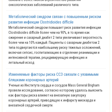
онкологических заболеваний различного типа.
Метаболический синдром связан с повышенным риском
развития инфекции Clostridioides difficile
Метаболический синдром повышает риск развития инфекции
Clostridioides difficile более чем на 90%, в то время как
ожирение и сахарный диабет 2 типа увеличивают вероятность
более чем на 10% каждый. Пациенты с сахарным диабетом 2
типа подвергаются наибольшему риску тяжелых осложнений,
включая сепсис, госпитализацию в отделение реанимации и
интенсивной терапии, рецидивирующую инфекцию и
летальный исход.
Изменяемые факторы риска ССЗ связали с уязвимыми
бляшками коронарных артерий
Ученые из Института сердца и сосудов Mass General Brigham
провели исследование, согласно которому удалось выяснить
как факторы риска влияют на внезапную закупорку
коронарных артерий, приводящую к инфаркту миокарда и
внезапной сердечной смерти.