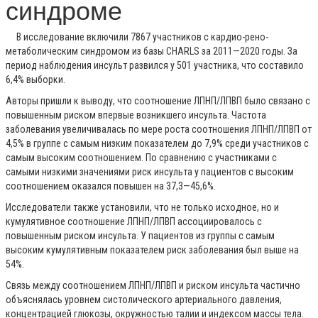
синдроме
В исследование включили 7867 участников с кардио-рено-
метаболическим синдромом из базы CHARLS за 2011—2020 годы. За
период наблюдения инсульт развился у 501 участника, что составило
6,4% выборки.
Авторы пришли к выводу, что соотношение ЛПНП/ЛПВП было связано с
повышенным риском впервые возникшего инсульта. Частота
заболевания увеличивалась по мере роста соотношения ЛПНП/ЛПВП от
4,5% в группе с самым низким показателем до 7,9% среди участников с
самым высоким соотношением. По сравнению с участниками с
самыми низкими значениями риск инсульта у пациентов с высоким
соотношением оказался повышен на 37,3—45,6%.
Исследователи также установили, что не только исходное, но и
кумулятивное соотношение ЛПНП/ЛПВП ассоциировалось с
повышенным риском инсульта. У пациентов из группы с самым
высоким кумулятивным показателем риск заболевания был выше на
54%.
Связь между соотношением ЛПНП/ЛПВП и риском инсульта частично
объяснялась уровнем систолического артериального давления,
концентрацией глюкозы, окружностью талии и индексом массы тела.