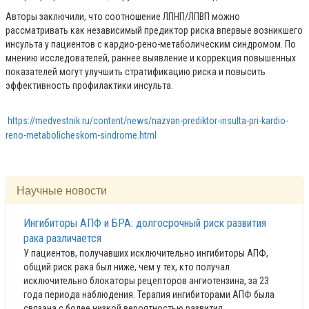
Авторы заключили, что соотношение ЛПНП/ЛПВП можно
рассматривать как независимый предиктор риска впервые возникшего
инсульта у пациентов с кардио-рено-метаболическим синдромом. По
мнению исследователей, раннее выявление и коррекция повышенных
показателей могут улучшить стратификацию риска и повысить
эффективность профилактики инсульта.
https://medvestnik.ru/content/news/nazvan-prediktor-insulta-pri-kardio-
reno-metabolicheskom-sindrome.html
Научные новости
Ингибиторы АПФ и БРА: долгосрочный риск развития
рака различается
У пациентов, получавших исключительно ингибиторы АПФ,
общий риск рака был ниже, чем у тех, кто получал
исключительно блокаторы рецепторов ангиотензина, за 23
года периода наблюдения. Терапия ингибиторами АПФ была
связана с более низкой вероятностью развития