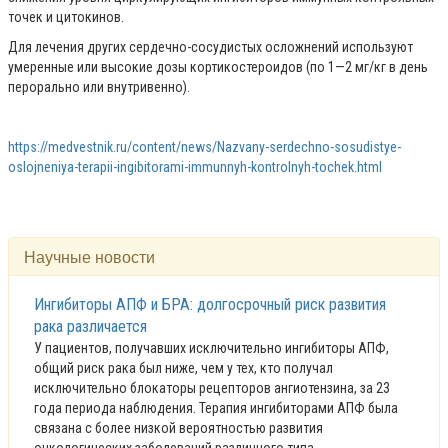
точек и цитокинов.
Для лечения других сердечно-сосудистых осложнений используют
умеренные или высокие дозы кортикостероидов (по 1—2 мг/кг в день
перорально или внутривенно).
https://medvestnik.ru/content/news/Nazvany-serdechno-sosudistye-
oslojneniya-terapii-ingibitorami-immunnyh-kontrolnyh-tochek.html
Научные новости
Ингибиторы АПФ и БРА: долгосрочный риск развития
рака различается
У пациентов, получавших исключительно ингибиторы АПФ,
общий риск рака был ниже, чем у тех, кто получал
исключительно блокаторы рецепторов ангиотензина, за 23
года периода наблюдения. Терапия ингибиторами АПФ была
связана с более низкой вероятностью развития