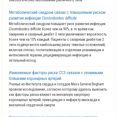
онкологических заболеваний различного типа.
Метаболический синдром связан с повышенным риском
развития инфекции Clostridioides difficile
Метаболический синдром повышает риск развития инфекции
Clostridioides difficile более чем на 90%, в то время как
ожирение и сахарный диабет 2 типа увеличивают вероятность
более чем на 10% каждый. Пациенты с сахарным диабетом 2
типа подвергаются наибольшему риску тяжелых осложнений,
включая сепсис, госпитализацию в отделение реанимации и
интенсивной терапии, рецидивирующую инфекцию и
летальный исход.
Изменяемые факторы риска ССЗ связали с уязвимыми
бляшками коронарных артерий
Ученые из Института сердца и сосудов Mass General Brigham
провели исследование, согласно которому удалось выяснить
как факторы риска влияют на внезапную закупорку
коронарных артерий, приводящую к инфаркту миокарда и
внезапной сердечной смерти.