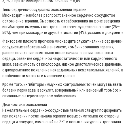
3,1%, а при комбинированном лечении — 5,8%.
Типы сердечно-сосудистых осложнений терапии
Миокардит — наиболее распространенное сердечно-сосудистое
осложнение терапии. Смертность от заболевания на фоне введения
ингибиторов иммунных контрольных точек существенно выше (25—
50%), чем при миокардите другой этиологии (4%), указано в документе.
Факторами плохого прогноза миокардита служат наличие сердечно-
сосудистых заболеваний в анамнезе, комбинированная терапия,
раннее появление симптомов после начала терапии, остановка
сердца, развитие сердечной недостаточности или кардиогенного
шока, зависимость от кислорода, низкое диастолическое давление,
одновременное появление некардиальных нежелательных явлений, в
особенности миозита и миастении гравис.
Кроме того, ингибиторы иммунных контрольных точек могут вызвать
болезни перикарда, васкулит, артериальный или венозный тромбоз и
связанные с атеросклерозом заболевания.
Диагностика осложнений
Нежелательные сердечно-сосудистые явления следует подозревать
при появлении после начала терапии новых симптомов со стороны
сердца и сосудов, изменений на ЭКГ и повышения уровня тропонина.