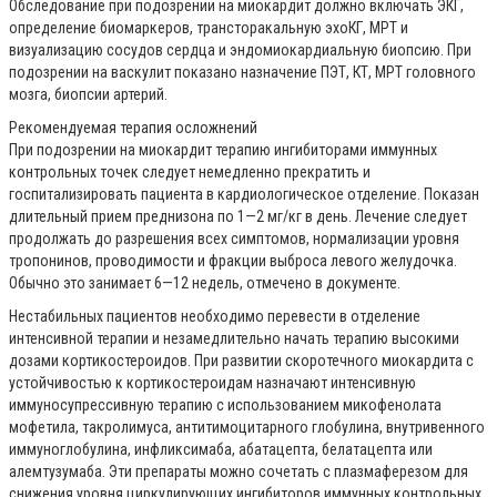
Обследование при подозрении на миокардит должно включать ЭКГ,
определение биомаркеров, трансторакальную эхоКГ, МРТ и
визуализацию сосудов сердца и эндомиокардиальную биопсию. При
подозрении на васкулит показано назначение ПЭТ, КТ, МРТ головного
мозга, биопсии артерий.
Рекомендуемая терапия осложнений
При подозрении на миокардит терапию ингибиторами иммунных
контрольных точек следует немедленно прекратить и
госпитализировать пациента в кардиологическое отделение. Показан
длительный прием преднизона по 1—2 мг/кг в день. Лечение следует
продолжать до разрешения всех симптомов, нормализации уровня
тропонинов, проводимости и фракции выброса левого желудочка.
Обычно это занимает 6—12 недель, отмечено в документе.
Нестабильных пациентов необходимо перевести в отделение
интенсивной терапии и незамедлительно начать терапию высокими
дозами кортикостероидов. При развитии скоротечного миокардита с
устойчивостью к кортикостероидам назначают интенсивную
иммуносупрессивную терапию с использованием микофенолата
мофетила, такролимуса, антитимоцитарного глобулина, внутривенного
иммуноглобулина, инфликсимаба, абатацепта, белатацепта или
алемтузумаба. Эти препараты можно сочетать с плазмаферезом для
снижения уровня циркулирующих ингибиторов иммунных контрольных