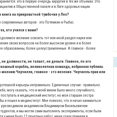
раняется: это в первую очередь хирургия в тех же объемах. Это
ициатив в Общественной палате и в Лиге здоровья нации.
я книга на прикроватной тумбочке у Лео?
 современных авторов - это Потемкин и Рыбас.
х, кто учился с вами?
одолимое желание освоить тот или иной раздел науки или
ения своих вопросов на более высоком уровне и в более
лее образованны, более целеустремленные. А главное - более
 не должности, не талант, не деньги. Главное, по его
скошный корабль, великолепная команда, избранная публика.
По мнению Черчилля, главное - это везение. Черчилль прав или
спешной карьеры неправильно. Единичные случаи - правильно.
ебе, могу сказать, что в моей жизни было много случайного,
поступать в медицинский институт, но моя старшая сестра
обы я пошел в мединститут. Мне повезло, что я начал заниматься
е, руководимом академиком Владимиром Васильевичем
тудентов, и мы могли сами выполнять эксперименты, если были
а у меня было 12 печатных работ, меня сразу приняли в