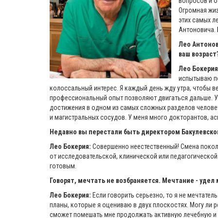
вопросов и от
Огромная жиз
этих самых л
Антоновича. 
Лео Антонов
ваш возраст
Лео Бокерия
испытываю по
колоссальный интерес. Я каждый день жду утра, чтобы в
профессиональный опыт позволяют двигаться дальше. У
достижения в одном из самых сложных разделов человеч
и магистральных сосудов. У меня много докторантов, а
Недавно вы
перестали быть директором
Бакулевско
Лео Бокерия:
Совершенно неестественный! Смена покол
от исследовательской, клинической или педагогической 
готовым.
Говорят, мечтать не возбраняется. Мечтание - уде
Лео Бокерия:
Если говорить серьезно, то я не мечтатель.
планы, которые я оцениваю в двух плоскостях. Могу ли р
сможет помешать мне продолжать активную лечебную и н