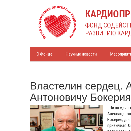
КАРДИОПР
ФОНД СОДЕЙСТ
РАЗВИТИЮ КАР
О Фонде
Научные новости
Мероприят
Властелин сердец. 
Антоновичу Бокерия 
…Ни на один 
Александровн
Бокерия, для
привычная. О