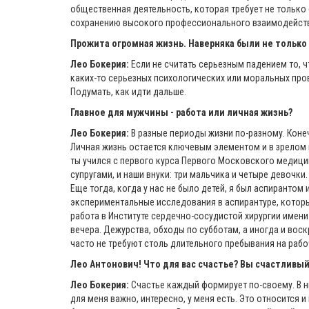
общественная деятельность, которая требует не только
сохранению высокого профессионального взаимодейст
Прожита огромная жизнь. Наверняка были не только 
Лео Бокерия:
Если не считать серьезным падением то, чт
каких-то серьезных психологических или моральных про
Подумать, как идти дальше.
Главное для мужчины - работа или личная жизнь?
Лео Бокерия:
В разные периоды жизни по-разному. Коне
Личная жизнь остается ключевым элементом и в зрелом во
ты учился с первого курса Первого Московского медицин
супругами, и наши внуки: три мальчика и четыре девочк
Еще тогда, когда у нас не было детей, я был аспиранто
экспериментальные исследования в аспирантуре, которые
работа в Институте сердечно-сосудистой хирургии имени Б
вечера. Дежурства, обходы по субботам, а иногда и вос
часто не требуют столь длительного пребывания на рабоч
Лео Антонович! Что для вас счастье? Вы счастливы
Лео Бокерия:
Счастье каждый формирует по-своему. В ны
для меня важно, интересно, у меня есть. Это относится 