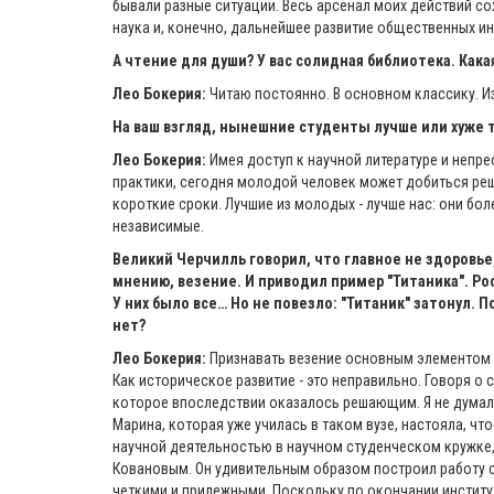
бывали разные ситуации. Весь арсенал моих действий сох
наука и, конечно, дальнейшее развитие общественных ин
А чтение для души? У вас солидная библиотека. Кака
Лео Бокерия:
Читаю постоянно. В основном классику. Из
На ваш взгляд, нынешние студенты лучше или хуже те
Лео Бокерия:
Имея доступ к научной литературе и непре
практики, сегодня молодой человек может добиться реш
короткие сроки. Лучшие из молодых - лучше нас: они бо
независимые.
Великий Черчилль говорил, что главное не здоровье,
мнению, везение. И приводил пример "Титаника". Ро
У них было все… Но не повезло: "Титаник" затонул. 
нет?
Лео Бокерия:
Признавать везение основным элементом у
Как историческое развитие - это неправильно. Говоря о с
которое впоследствии оказалось решающим. Я не думал 
Марина, которая уже училась в таком вузе, настояла, чт
научной деятельностью в научном студенческом кружк
Ковановым. Он удивительным образом построил работу с
четкими и прилежными. Поскольку по окончании институт