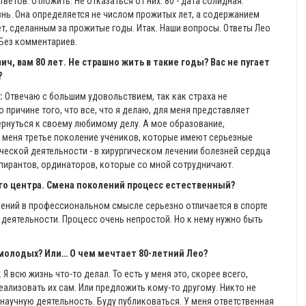
ветов. Отложить. Не отказаться от них. 80 - дата солидная.
нь. Она определяется не числом прожитых лет, а содержанием
ет, сделанным за прожитые годы. Итак. Наши вопросы. Ответы Лео
Без комментариев.
ич, вам 80 лет. Не страшно жить в такие годы? Вас не пугает
?
:
Отвечаю с большим удовольствием, так как страха не
 причине того, что все, что я делаю, для меня представляет
ернуться к своему любимому делу. А мое образование,
 меня третье поколение учеников, которые имеют серьезные
еской деятельности - в хирургическом лечении болезней сердца
спирантов, ординаторов, которые со мной сотрудничают.
го центра. Смена поколений процесс естественный?
ений в профессиональном смысле серьезно отличается в спорте
деятельности. Процесс очень непростой. Но к нему нужно быть
л молодых? Или… О чем мечтает 80-летний Лео?
 Я всю жизнь что-то делал. То есть у меня это, скорее всего,
еализовать их сам. Или предложить кому-то другому. Никто не
аучную деятельность. Буду публиковаться. У меня ответственная