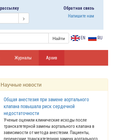
 рассылку
Обратная связь
Напишите нам
EN
RU
я
Журналы
Архив
Научные новости
Общая анестезия при замене аортального
клапана повышала риск сердечной
недостаточности
Ученые оценили клинические исходы после
транскатетерной замены аортального клапана в
зависимости от метода анестезии. Пациенты,
перенесшие транскатетерную замену аортального