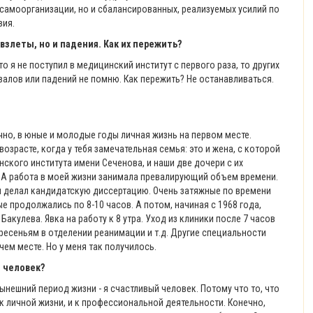
 самоорганизации, но и сбалансированных, реализуемых усилий по
вия.
взлеты, но и падения. Как их пережить?
о я не поступил в медицинский институт с первого раза, то других
валов или падений не помню. Как пережить? Не останавливаться.
чно, в юные и молодые годы личная жизнь на первом месте.
зрасте, когда у тебя замечательная семья: это и жена, с которой
ского института имени Сеченова, и наши две дочери с их
и. А работа в моей жизни занимала превалирующий объем времени.
м и делал кандидатскую диссертацию. Очень затяжные по времени
 продолжались по 8-10 часов. А потом, начиная с 1968 года,
акулева. Явка на работу к 8 утра. Уход из клиники после 7 часов
кресеньям в отделении реанимации и т.д. Другие специальности
ем месте. Но у меня так получилось.
й человек?
нешний период жизни - я счастливый человек. Потому что то, что
и к личной жизни, и к профессиональной деятельности. Конечно,