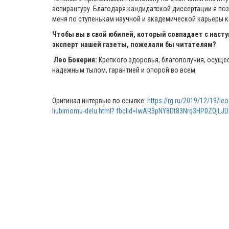
аспирантуру. Благодаря кандидатской диссертации я п
меня по ступенькам научной и академической карьеры ка
Чтобы вы в свой юбилей, который совпадает с нас
эксперт нашей газеты, пожелали бы читателям?
Лео Бокерия:
Крепкого здоровья, благополучия, осуще
надежным тылом, гарантией и опорой во всем.
Оригинал интервью по ссылке:
https://rg.ru/2019/12/19/le
liubimomu-delu.html? fbclid=IwAR3pNY8Dt83Nrq3HP0ZQjLJ