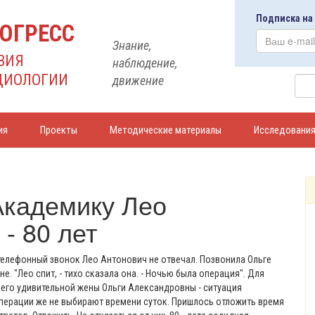
Подписка на
ОГРЕСС
Знание,
ВИЯ
наблюдение,
ДИОЛОГИИ
движение
ия
Проекты
Методические материалы
Исследовани
Академику Лео
- 80 лет
телефонный звонок Лео Антонович не отвечал. Позвонила Ольге
е. "Лео спит, - тихо сказала она. - Ночью была операция". Для
 его удивительной жены Ольги Александровны - ситуация
перации же не выбирают времени суток. Пришлось отложить время