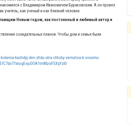
ознакомился с Владимиром Ивановичем Бураковским. А он провел
к учитель, как ученый и как близкий человек.
тупающим Новым годом, как постоянный и любимый автор и
ствления созидательных планов. Чтобы дом и семья были
o-bokeriia-kazhdyj-den-zhdu-utra-chtoby-vernutsia-k-svoemu-
DEfC7doTfxIiogEvjuOOA1tmMzixF5XqYzl0