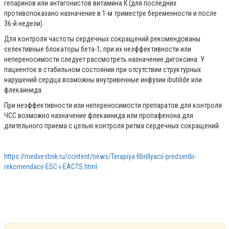
гепаринов или антагонистов витамина К (для последних
противопоказано назначение в 1-м триместре беременности и после
36-й недели).
Для контроля частоты сердечных сокращений рекомендованы
селективные блокаторы бета-1; при их неэффективности или
непереносимости следует рассмотреть назначение дигоксина. У
пациенток в стабильном состоянии при отсутствии структурных
нарушений сердца возможны внутривенные инфузии ibutilide или
флекаинида.
При неэффективности или непереносимости препаратов для контроля
ЧСС возможно назначение флекаинида или пропафенона для
длительного приема с целью контроля ритма сердечных сокращений.
https://medvestnik.ru/content/news/Terapiya-fibrillyacii-predserdii-
rekomendacii-ESC-i-EACTS.html