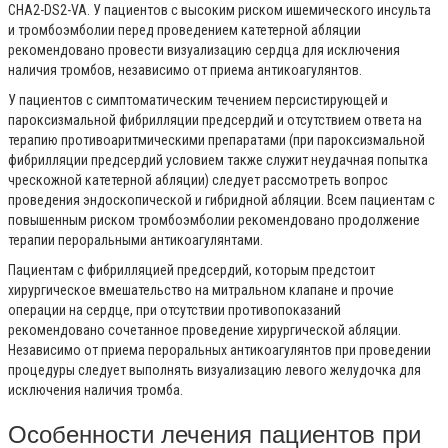
CHA
2
-DS
2
-VA. У пациентов с высоким риском ишемического инсульта
и тромбоэмболии перед проведением катетерной абляции
рекомендовано провести визуализацию сердца для исключения
наличия тромбов, независимо от приема антикоагулянтов.
У пациентов с симптоматическим течением персистирующей и
пароксизмальной фибрилляции предсердий и отсутствием ответа на
терапию противоаритмическими препаратами (при пароксизмальной
фибрилляции предсердий условием также служит неудачная попытка
чрескожной катетерной абляции) следует рассмотреть вопрос
проведения эндоскопической и гибридной абляции. Всем пациентам с
повышенным риском тромбоэмболии рекомендовано продолжение
терапии пероральными антикоагулянтами.
Пациентам с фибрилляцией предсердий, которым предстоит
хирургическое вмешательство на митральном клапане и прочие
операции на сердце, при отсутствии противопоказаний
рекомендовано сочетанное проведение хирургической абляции.
Независимо от приема пероральных антикоагулянтов при проведении
процедуры следует выполнять визуализацию левого желудочка для
исключения наличия тромба.
Особенности лечения пациентов при