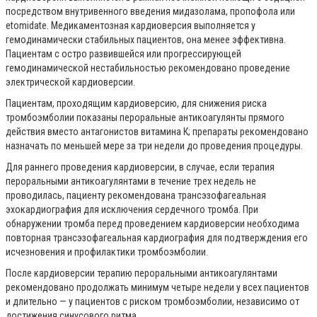
посредством внутривенного введения мидазолама, пропофола или
etomidate. Медикаментозная кардиоверсия выполняется у
гемодинамически стабильных пациентов, она менее эффективна.
Пациентам с остро развившейся или прогрессирующей
гемодинамической нестабильностью рекомендовано проведение
электрической кардиоверсии.
Пациентам, проходящим кардиоверсию, для снижения риска
тромбоэмболии показаны пероральные антикоагулянты прямого
действия вместо антагонистов витамина К; препараты рекомендовано
назначать по меньшей мере за три недели до проведения процедуры.
Для раннего проведения кардиоверсии, в случае, если терапия
пероральными антикоагулянтами в течение трех недель не
проводилась, пациенту рекомендована трансэзофагеальная
эхокардиография для исключения сердечного тромба. При
обнаружении тромба перед проведением кардиоверсии необходима
повторная трансэзофагеальная кардиография для подтверждения его
исчезновения и профилактики тромбоэмболии.
После кардиоверсии терапию пероральными антикоагулянтами
рекомендовано продолжать минимум четыре недели у всех пациентов
и длительно — у пациентов с риском тромбоэмболии, независимо от
достижения синусового ритма.