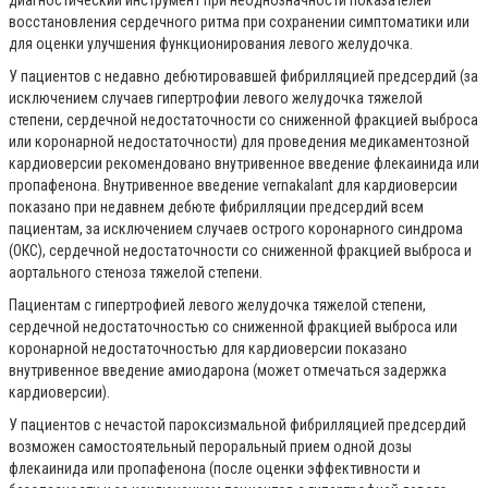
диагностический инструмент при неоднозначности показателей
восстановления сердечного ритма при сохранении симптоматики или
для оценки улучшения функционирования левого желудочка.
У пациентов с недавно дебютировавшей фибрилляцией предсердий (за
исключением случаев гипертрофии левого желудочка тяжелой
степени, сердечной недостаточности со сниженной фракцией выброса
или коронарной недостаточности) для проведения медикаментозной
кардиоверсии рекомендовано внутривенное введение флекаинида или
пропафенона. Внутривенное введение vernakalant для кардиоверсии
показано при недавнем дебюте фибрилляции предсердий всем
пациентам, за исключением случаев острого коронарного синдрома
(ОКС), сердечной недостаточности со сниженной фракцией выброса и
аортального стеноза тяжелой степени.
Пациентам с гипертрофией левого желудочка тяжелой степени,
сердечной недостаточностью со сниженной фракцией выброса или
коронарной недостаточностью для кардиоверсии показано
внутривенное введение амиодарона (может отмечаться задержка
кардиоверсии).
У пациентов с нечастой пароксизмальной фибрилляцией предсердий
возможен самостоятельный пероральный прием одной дозы
флекаинида или пропафенона (после оценки эффективности и