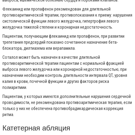
выброса, ишемической болезнью сердца и пороками клапанов.
Флекаинид или пропафенон рекомендован для длительной
противоаритмической терапии; противопоказания к приему: нарушения
систолической функции левого желудочка, гипертрофия левого
желудочка тяжелой степени и коронарная недостаточность.
Пациентам, получающим флекаинид или пропафенон, при развитии
трепетания предсердий показано сочетанное назначение бета-
блокатора, дилтиазема или верапамила.
Соталол может быть назначен в качестве длительной
противоаритмической терапии пациентам с нормальной фракцией
выброса левого желудочка или коронарной недостаточностью; при
назначении необходим контроль длительности интервала QT, уровня
калия в крови, почечной функции и других факторов риска
полиаритмии.
Пациентам, у которых имеются дополнительные нарушения сердечной
проводимости, не рекомендована противоаритмическая терапия, если
только у них не обеспечена противобрадикардическая коррекция
ритма.
Катетерная абляция