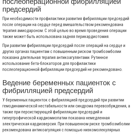
послеоперационной фибрилляцией
предсердий
При необходимости профилактики развития фибрилляции предсердий
после операции на сердце перед вмешательством рекомендована
терапия амиодароном. С этой целью во время проведения операции
также может быть использована задняя перикардиотомия.
При развитии фибрилляции предсердий после операций на сердце и
других органах пациентам с повышенным риском тромбоэмболии
показана длительная терапия антикоагулянтами. Рутинное
использование бета-блокаторов для профилактики
послеоперационной фибрилляции предсердий не рекомендовано.
Ведение беременных пациенток с
фибрилляцией предсердий
У беременных пациенток с фибрилляцией предсердий при развитии
гемодинамической нестабильности или синдрома перевозбуждения, а
также при персистирующей фибрилляции предсердий и
гипертрофической кардиомиопатии показана немедленная
электрическая кардиоверсия. При повышенном риске тромбоэмболии
рекомендована антикоагуляция с помощью низкомолекулярных