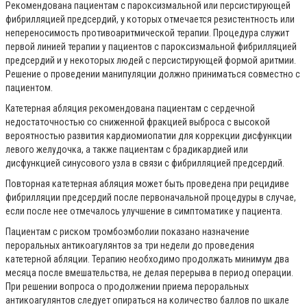
Рекомендована пациентам с пароксизмальной или персистирующей
фибрилляцией предсердий, у которых отмечается резистентность или
непереносимость противоаритмической терапии. Процедура служит
первой линией терапии у пациентов с пароксизмальной фибрилляцией
предсердий и у некоторых людей с персистирующей формой аритмии.
Решение о проведении манипуляции должно приниматься совместно с
пациентом.
Катетерная абляция рекомендована пациентам с сердечной
недостаточностью со сниженной фракцией выброса с высокой
вероятностью развития кардиомиопатии для коррекции дисфункции
левого желудочка, а также пациентам с брадикардией или
дисфункцией синусового узла в связи с фибрилляцией предсердий.
Повторная катетерная абляция может быть проведена при рецидиве
фибрилляции предсердий после первоначальной процедуры в случае,
если после нее отмечалось улучшение в симптоматике у пациента.
Пациентам с риском тромбоэмболии показано назначение
пероральных антикоагулянтов за три недели до проведения
катетерной абляции. Терапию необходимо продолжать минимум два
месяца после вмешательства, не делая перерыва в период операции.
При решении вопроса о продолжении приема пероральных
антикоагулянтов следует опираться на количество баллов по шкале