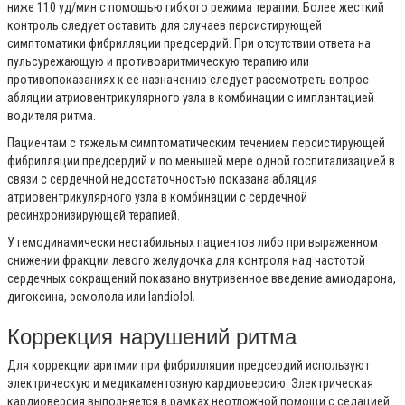
ниже 110 уд/мин с помощью гибкого режима терапии. Более жесткий
контроль следует оставить для случаев персистирующей
симптоматики фибрилляции предсердий. При отсутствии ответа на
пульсурежающую и противоаритмическую терапию или
противопоказаниях к ее назначению следует рассмотреть вопрос
абляции атриовентрикулярного узла в комбинации с имплантацией
водителя ритма.
Пациентам с тяжелым симптоматическим течением персистирующей
фибрилляции предсердий и по меньшей мере одной госпитализацией в
связи с сердечной недостаточностью показана абляция
атриовентрикулярного узла в комбинации с сердечной
ресинхронизирующей терапией.
У гемодинамически нестабильных пациентов либо при выраженном
снижении фракции левого желудочка для контроля над частотой
сердечных сокращений показано внутривенное введение амиодарона,
дигоксина, эсмолола или landiolol.
Коррекция нарушений ритма
Для коррекции аритмии при фибрилляции предсердий используют
электрическую и медикаментозную кардиоверсию. Электрическая
кардиоверсия выполняется в рамках неотложной помощи с седацией