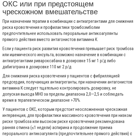
ОКС или при предстоящем
чрескожном вмешательстве
При назначении терапии в комбинации с антиагрегантами для снижения
риска кровотечения и профилактики тромбоэмболии
предпочтительнее использовать пероральные антикоагулянты
прямого действия вместо антагонистов витамина К.
Если у пациента риск развития кровотечения превышает риск тромбоза
или ишемического инсульта, возможно назначение в комбинации с
антиагрегантами ривароксабана в дозировке 15 мг 1 р/д либо
дабигатрана в дозировке 110 мг 2 р/д.
Для снижения риска кровотечения у пациентов с фибрилляцией
предсердия, получающих антиагреганты, при назначении антагонистов
витамина К следует тщательно контролировать дозировку, не
допуская выхода МНО за пределы диапазона 2,0—2,5 и соблюдать
время в терапевтическом диапазоне >70%.
У пациентов с ОКС, которым предстоит неосложненная чрескожная
интервенция, для профилактики массивного кровотечения при низком
риске тромбоза или высоком риске кровотечения рекомендована
ранняя отмена (≤1 недели) аспирина и продолжение приема
перорального антикоагулянта (предпочтительнее прямого действия) с