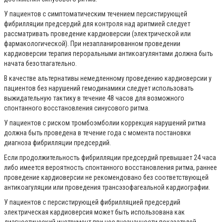
У пациентов с симптоматическим течением персистирующей
фибрилляции предсердий для контроля над аритмией следует
рассматривать проведение кардиоверсии (электрической или
фармакологической). При незапланированном проведении
кардиоверсии терапия пероральными антикоагулянтами должна быть
начата безотлагательно.
В качестве альтернативы немедленному проведению кардиоверсии у
пациентов без нарушений гемодинамики следует использовать
выжидательную тактику в течение 48 часов для возможного
спонтанного восстановления синусового ритма.
У пациентов с риском тромбоэмболии коррекция нарушений ритма
должна быть проведена в течение года с момента постановки
диагноза фибрилляции предсердий.
Если продолжительность фибрилляции предсердий превышает 24 часа
либо имеется вероятность спонтанного восстановления ритма, раннее
проведение кардиоверсии не рекомендовано без соответствующей
антикоагуляции или проведения трансэзофагеальной кардиографии.
У пациентов с персистирующей фибрилляцией предсердий
электрическая кардиоверсия может быть использована как