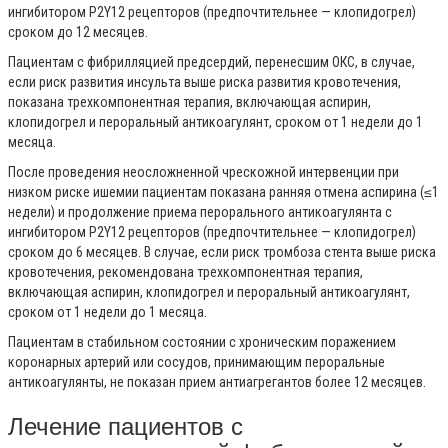
ингибитором P
2
Y
12
рецепторов (предпочтительнее — клопидогрел)
сроком до 12 месяцев.
Пациентам с фибрилляцией предсердий, перенесшим ОКС, в случае,
если риск развития инсульта выше риска развития кровотечения,
показана трехкомпонентная терапия, включающая аспирин,
клопидогрел и пероральный антикоагулянт, сроком от 1 недели до 1
месяца.
После проведения неосложненной чрескожной интервенции при
низком риске ишемии пациентам показана ранняя отмена аспирина (≤1
недели) и продолжение приема перорального антикоагулянта с
ингибитором P
2
Y
12
рецепторов (предпочтительнее — клопидогрел)
сроком до 6 месяцев. В случае, если риск тромбоза стента выше риска
кровотечения, рекомендована трехкомпонентная терапия,
включающая аспирин, клопидогрел и пероральный антикоагулянт,
сроком от 1 недели до 1 месяца.
Пациентам в стабильном состоянии с хроническим поражением
коронарных артерий или сосудов, принимающим пероральные
антикоагулянты, не показан прием антиагрегантов более 12 месяцев.
Лечение пациентов с