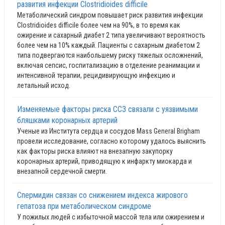
развития инфекции Clostridioides difficile
Метаболический синдром повышает риск развития инфекции
Clostridioides difficile более чем на 90%, в то время как
ожирение и сахарный диабет 2 типа увеличивают вероятность
более чем на 10% каждый. Пациенты с сахарным диабетом 2
типа подвергаются наибольшему риску тяжелых осложнений,
включая сепсис, госпитализацию в отделение реанимации и
интенсивной терапии, рецидивирующую инфекцию и
летальный исход.
Изменяемые факторы риска ССЗ связали с уязвимыми
бляшками коронарных артерий
Ученые из Института сердца и сосудов Mass General Brigham
провели исследование, согласно которому удалось выяснить
как факторы риска влияют на внезапную закупорку
коронарных артерий, приводящую к инфаркту миокарда и
внезапной сердечной смерти.
Спермидин связан со снижением индекса жирового
гепатоза при метаболическом синдроме
У пожилых людей с избыточной массой тела или ожирением и