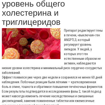
уровень общего
холестерина и
триглицеридов
Препарат редактирует гены
в печени, «выключая» ген
ANGPTL3, который
регулирует уровень
липидов. У людей, у
которых этот ген
естественным образом не
активен, наблюдаются
низкие уровни холестерина и минимальный риск сердечно-сосудистых
заболеваний.
Эффект появился уже через две недели и сохранялся не менее 60 дней
наблюдения. Побочные реакции были лёгкими — кратковременная
боль в спине, тошнота и обратимое повышение печёночных ферментов.
Если результаты подтвердятся в исследованиях фазы 2, такой подход
может навсегда изменить лечение наследственных и смешанных
дислипидемий, заменив пожизненные таблетки или ежемесячные