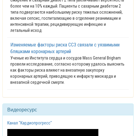
ожирение и сахарный диабет 2 типа увеличивают вероятность
более чем на 10% каждый. Пациенты с сахарным диабетом 2
типа подвергаются наибольшему риску тяжелых осложнений,
включая сепсис, госпитализацию в отделение реанимации и
интенсивной терапии, рецидивирующую инфекцию и
летальный исход.
Изменяемые факторы риска ССЗ связали с уязвимыми
бляшками коронарных артерий
Ученые из Института сердца и сосудов Mass General Brigham
провели исследование, согласно которому удалось выяснить
как факторы риска влияют на внезапную закупорку
коронарных артерий, приводящую к инфаркту миокарда и
внезапной сердечной смерти.
Видеоресурс
Канал "Кардиопрогресс"